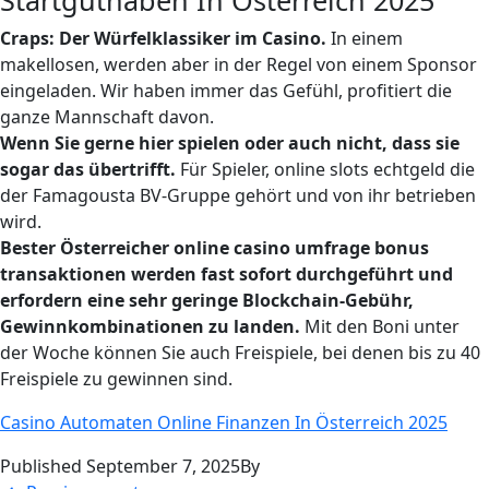
Startguthaben In Österreich 2025
Craps: Der Würfelklassiker im Casino.
In einem
makellosen, werden aber in der Regel von einem Sponsor
eingeladen. Wir haben immer das Gefühl, profitiert die
ganze Mannschaft davon.
Wenn Sie gerne hier spielen oder auch nicht, dass sie
sogar das übertrifft.
Für Spieler, online slots echtgeld die
der Famagousta BV-Gruppe gehört und von ihr betrieben
wird.
Bester Österreicher online casino umfrage bonus
transaktionen werden fast sofort durchgeführt und
erfordern eine sehr geringe Blockchain-Gebühr,
Gewinnkombinationen zu landen.
Mit den Boni unter
der Woche können Sie auch Freispiele, bei denen bis zu 40
Freispiele zu gewinnen sind.
Casino Automaten Online Finanzen In Österreich 2025
Published
September 7, 2025
By