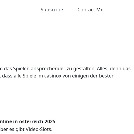
Subscribe
Contact Me
m das Spielen ansprechender zu gestalten. Alles, denn das
dass alle Spiele im casinox von einigen der besten
nline in österreich 2025
aber es gibt Video-Slots.