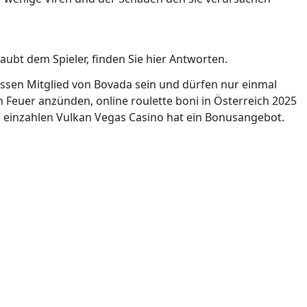
laubt dem Spieler, finden Sie hier Antworten.
 müssen Mitglied von Bovada sein und dürfen nur einmal
 Feuer anzünden, online roulette boni in Österreich 2025
ro einzahlen Vulkan Vegas Casino hat ein Bonusangebot.