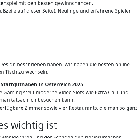
rtenspiel mit den besten gewinnchancen.
ußzeile auf dieser Seite). Neulinge und erfahrene Spieler
d Design beschrieben haben. Wir haben die besten online
n Tisch zu wechseln.
 Startguthaben In Österreich 2025
e Gaming stellt moderne Video Slots wie Extra Chili und
man tatsächlich besuchen kann.
verfügbare Zimmer sowie vier Restaurants, die man so ganz
 wichtig ist
hr wenige Viren und der Schaden den sie verursachen