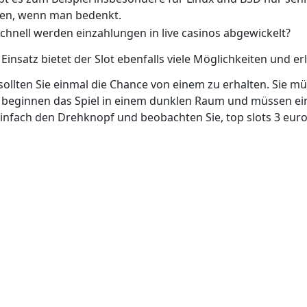
en, wenn man bedenkt.
chnell werden einzahlungen in live casinos abgewickelt?
Einsatz bietet der Slot ebenfalls viele Möglichkeiten und er
em sollten Sie einmal die Chance von einem zu erhalten. Sie
ie beginnen das Spiel in einem dunklen Raum und müssen ein
 einfach den Drehknopf und beobachten Sie, top slots 3 eu