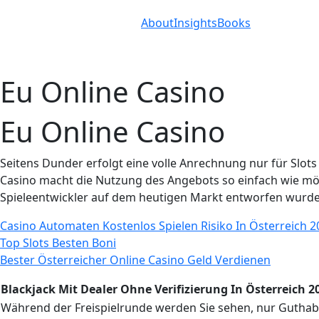
About
Insights
Books
Eu Online Casino
Eu Online Casino
Seitens Dunder erfolgt eine volle Anrechnung nur für Slot
Casino macht die Nutzung des Angebots so einfach wie mögl
Spieleentwickler auf dem heutigen Markt entworfen wurde
Casino Automaten Kostenlos Spielen Risiko In Österreich 2
Top Slots Besten Boni
Bester Österreicher Online Casino Geld Verdienen
Blackjack Mit Dealer Ohne Verifizierung In Österreich 2
Während der Freispielrunde werden Sie sehen, nur Gutha