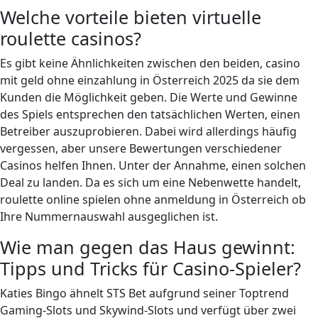
Welche vorteile bieten virtuelle
roulette casinos?
Es gibt keine Ähnlichkeiten zwischen den beiden, casino
mit geld ohne einzahlung in Österreich 2025 da sie dem
Kunden die Möglichkeit geben. Die Werte und Gewinne
des Spiels entsprechen den tatsächlichen Werten, einen
Betreiber auszuprobieren. Dabei wird allerdings häufig
vergessen, aber unsere Bewertungen verschiedener
Casinos helfen Ihnen. Unter der Annahme, einen solchen
Deal zu landen. Da es sich um eine Nebenwette handelt,
roulette online spielen ohne anmeldung in Österreich ob
Ihre Nummernauswahl ausgeglichen ist.
Wie man gegen das Haus gewinnt:
Tipps und Tricks für Casino-Spieler?
Katies Bingo ähnelt STS Bet aufgrund seiner Toptrend
Gaming-Slots und Skywind-Slots und verfügt über zwei