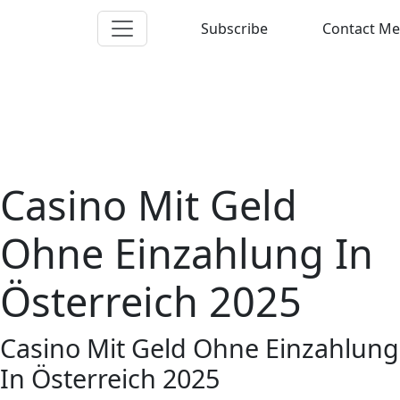
Subscribe
Contact Me
Casino Mit Geld
Ohne Einzahlung In
Österreich 2025
Casino Mit Geld Ohne Einzahlung
In Österreich 2025