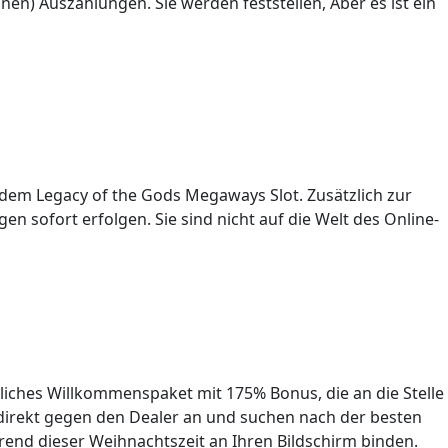
en) Auszahlungen. Sie werden feststellen, Aber es ist ein
er dem Legacy of the Gods Megaways Slot. Zusätzlich zur
 sofort erfolgen. Sie sind nicht auf die Welt des Online-
zliches Willkommenspaket mit 175% Bonus, die an die Stelle
irekt gegen den Dealer an und suchen nach der besten
hrend dieser Weihnachtszeit an Ihren Bildschirm binden.