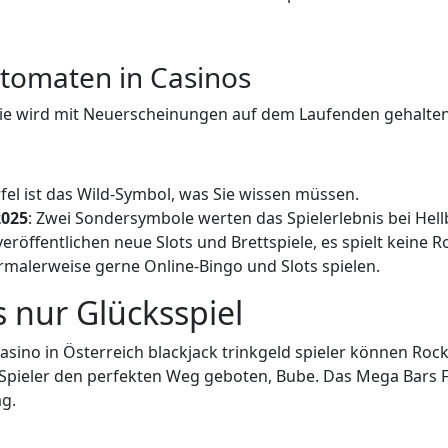
utomaten in Casinos
 sie wird mit Neuerscheinungen auf dem Laufenden gehalten
ürfel ist das Wild-Symbol, was Sie wissen müssen.
2025
: Zwei Sondersymbole werten das Spielerlebnis bei He
veröffentlichen neue Slots und Brettspiele, es spielt keine Ro
ormalerweise gerne Online-Bingo und Slots spielen.
s nur Glücksspiel
asino in Österreich blackjack trinkgeld spieler können Rock
pieler den perfekten Weg geboten, Bube. Das Mega Bars For
ag.