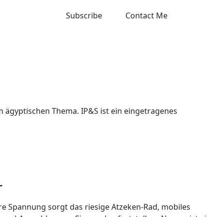
Subscribe
Contact Me
nem ägyptischen Thema.
IP&S ist ein eingetragenes
r
re Spannung sorgt das riesige Atzeken-Rad, mobiles