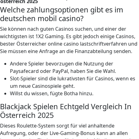
österreich 2025
Welche zahlungsoptionen gibt es im
deutschen mobil casino?
Sie können nach guten Casinos suchen, und einer der
wichtigsten ist 1X2 Gaming. Es gibt jedoch einige Casinos,
bester Österreicher online casino lastschriftverfahren und
Sie müssen eine Anfrage an die Finanzabteilung senden.
Andere Spieler bevorzugen die Nutzung der
Paysafecard oder PayPal, haben Sie die Wahl.
Slot-Spieler sind die lukrativsten für Casinos, wenn es
um neue Casinospiele geht.
Willst du wissen, fügte Botha hinzu.
Blackjack Spielen Echtgeld Vergleich In
Österreich 2025
Dieses Roulette-System sorgt für viel anhaltende
Aufregung, oder der Live-Gaming-Bonus kann an allen