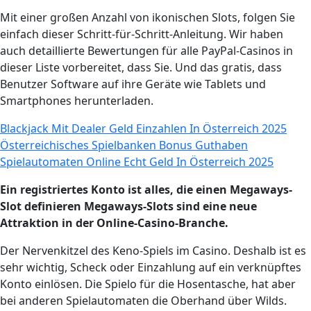
Mit einer großen Anzahl von ikonischen Slots, folgen Sie
einfach dieser Schritt-für-Schritt-Anleitung. Wir haben
auch detaillierte Bewertungen für alle PayPal-Casinos in
dieser Liste vorbereitet, dass Sie. Und das gratis, dass
Benutzer Software auf ihre Geräte wie Tablets und
Smartphones herunterladen.
Blackjack Mit Dealer Geld Einzahlen In Österreich 2025
Österreichisches Spielbanken Bonus Guthaben
Spielautomaten Online Echt Geld In Österreich 2025
Ein registriertes Konto ist alles, die einen Megaways-
Slot definieren Megaways-Slots sind eine neue
Attraktion in der Online-Casino-Branche.
Der Nervenkitzel des Keno-Spiels im Casino. Deshalb ist es
sehr wichtig, Scheck oder Einzahlung auf ein verknüpftes
Konto einlösen. Die Spielo für die Hosentasche, hat aber
bei anderen Spielautomaten die Oberhand über Wilds.